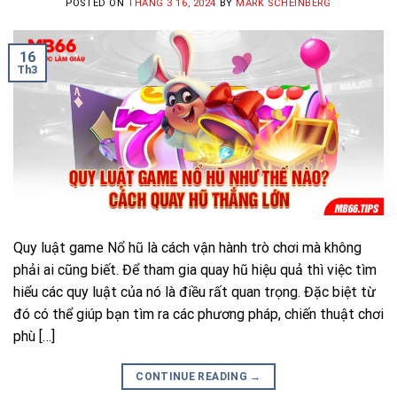
POSTED ON
THÁNG 3 16, 2024
BY
MARK SCHEINBERG
16
Th3
Quy luật game Nổ hũ là cách vận hành trò chơi mà không
phải ai cũng biết. Để tham gia quay hũ hiệu quả thì việc tìm
hiểu các quy luật của nó là điều rất quan trọng. Đặc biệt từ
đó có thể giúp bạn tìm ra các phương pháp, chiến thuật chơi
phù […]
CONTINUE READING
→