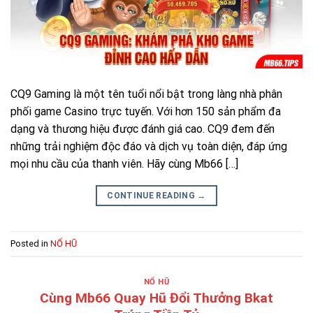
CQ9 Gaming là một tên tuổi nổi bật trong làng nhà phân
phối game Casino trực tuyến. Với hơn 150 sản phẩm đa
dạng và thương hiệu được đánh giá cao. CQ9 đem đến
những trải nghiệm độc đáo và dịch vụ toàn diện, đáp ứng
mọi nhu cầu của thanh viên. Hãy cùng Mb66 […]
CONTINUE READING
→
Posted in
NỔ HŨ
NỔ HŨ
Cùng Mb66 Quay Hũ Đổi Thưởng Bkat