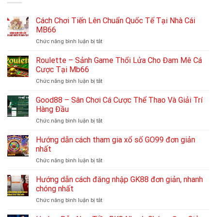
Cách Chơi Tiến Lên Chuẩn Quốc Tế Tại Nhà Cái
MB66
ở
Chức năng bình luận bị tắt
Cách
Chơi
Roulette – Sảnh Game Thổi Lửa Cho Đam Mê Cá
Tiến
Cược Tại Mb66
Lên
ở
Chức năng bình luận bị tắt
Chuẩn
Roulette
Quốc
–
Good88 – Sân Chơi Cá Cược Thể Thao Và Giải Trí
Tế
Sảnh
Tại
Hàng Đầu
Game
Nhà
ở
Chức năng bình luận bị tắt
Thổi
Cái
Good88
Lửa
MB66
–
Hướng dẫn cách tham gia xổ số GO99 đơn giản
Cho
Sân
Đam
nhất
Chơi
Mê
ở
Chức năng bình luận bị tắt
Cá
Cá
Hướng
Cược
Cược
dẫn
Hướng dẫn cách đăng nhập GK88 đơn giản, nhanh
Thể
Tại
cách
Thao
chóng nhất
Mb66
tham
Và
ở
Chức năng bình luận bị tắt
gia
Giải
Hướng
xổ
Trí
dẫn