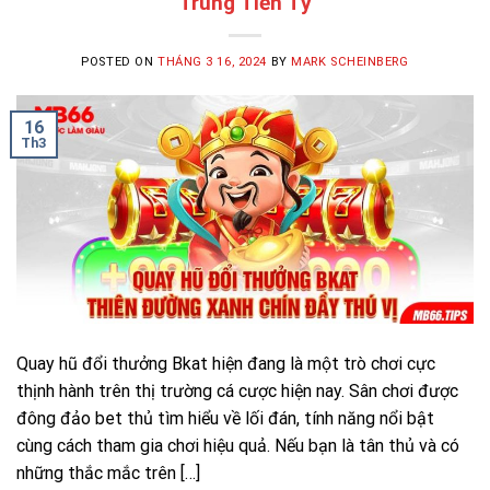
Trúng Tiền Tỷ
POSTED ON
THÁNG 3 16, 2024
BY
MARK SCHEINBERG
16
Th3
Quay hũ đổi thưởng Bkat hiện đang là một trò chơi cực
thịnh hành trên thị trường cá cược hiện nay. Sân chơi được
đông đảo bet thủ tìm hiểu về lối đán, tính năng nổi bật
cùng cách tham gia chơi hiệu quả. Nếu bạn là tân thủ và có
những thắc mắc trên […]