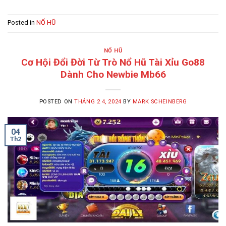
Posted in
NỔ HŨ
NỔ HŨ
Cơ Hội Đổi Đời Từ Trò Nổ Hũ Tài Xỉu Go88
Dành Cho Newbie Mb66
POSTED ON
THÁNG 2 4, 2024
BY
MARK SCHEINBERG
04
Th2