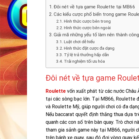
Đôi nét về tựa game Roulette tại MB66
Các kiểu cược phổ biến trong game Roul
Hình thức cược bên trong
Hình thức cược bên ngoài
Giải mã những yếu tố làm nên thành côn
Luật chơi dễ hiểu
Hình thức đặt cược đa dạng
Tỷ lệ trả thưởng hấp dẫn
Trải nghiệm tối ưu hóa
Đôi nét về tựa game Roule
Roulette
vốn xuất phát từ các nước Châu Âu
tại các sòng bạc lớn. Tại MB66, Roulette 
và Roulette Mỹ, giúp người chơi có đa dạng
Nếu baccarat quyết định thắng thua dựa trê
quanh các con số trên bàn quay. Trò chơi n
tham gia sảnh game này tại MB66, người c
trên bánh xe quay, sau đó đợi vòng quay k