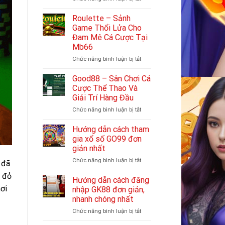
Cách
Chơi
Roulette – Sảnh
Tiến
Game Thổi Lửa Cho
Lên
Đam Mê Cá Cược Tại
Chuẩn
Mb66
Quốc
Tế
ở
Chức năng bình luận bị tắt
Tại
Roulette
Nhà
–
Good88 – Sân Chơi Cá
Cái
Sảnh
Cược Thể Thao Và
MB66
Game
Giải Trí Hàng Đầu
Thổi
ở
Chức năng bình luận bị tắt
Lửa
Good88
Cho
–
Đam
Hướng dẫn cách tham
Sân
Mê
gia xổ số GO99 đơn
Chơi
Cá
giản nhất
Cá
Cược
ở
Chức năng bình luận bị tắt
Cược
Tại
 đã
Hướng
Thể
Mb66
y đỏ
dẫn
Thao
Hướng dẫn cách đăng
cách
Và
ơi
nhập GK88 đơn giản,
tham
Giải
nhanh chóng nhất
gia
Trí
ở
Chức năng bình luận bị tắt
xổ
Hàng
Hướng
số
Đầu