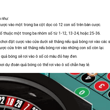
n như:
cược vào một trong ba cột dọc có 12 con số trên bàn cược.
ố thuộc một trong ba nhóm số từ 1-12, 13-24, hoặc 25-36.
chơi đặt cược vào cửa dưới sẽ thắng nếu quả bóng rơi vào các 
cược cửa trên sẽ thắng nếu bóng rơi vào những con số còn lại.
quả bóng sẽ rơi vào ô số có màu đỏ hay đen.
i dự đoán quả bóng có thể rơi vào ô số chẵn hay lẻ.