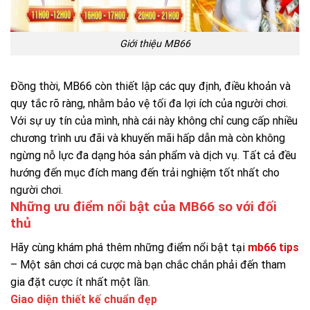
Giới thiệu MB66
Đồng thời, MB66 còn thiết lập các quy định, điều khoản và
quy tắc rõ ràng, nhằm bảo vệ tối đa lợi ích của người chơi.
Với sự uy tín của mình, nhà cái này không chỉ cung cấp nhiều
chương trình ưu đãi và khuyến mãi hấp dẫn mà còn không
ngừng nỗ lực đa dạng hóa sản phẩm và dịch vụ. Tất cả đều
hướng đến mục đích mang đến trải nghiệm tốt nhất cho
người chơi.
Những ưu điểm nổi bật của MB66 so với đối
thủ
Hãy cùng khám phá thêm những điểm nổi bật tại
mb66 tips
– Một sân chơi cá cược mà bạn chắc chắn phải đến tham
gia đặt cược ít nhất một lần.
Giao diện thiết kế chuẩn đẹp