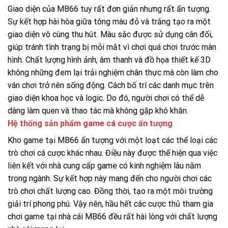
Giao diện của MB66 tuy rất đơn giản nhưng rất ấn tượng.
Sự kết hợp hài hòa giữa tông màu đỏ và trắng tạo ra một
giao diện vô cùng thu hút. Màu sắc được sử dụng cân đối,
giúp tránh tình trạng bị mỏi mắt vì chơi quá chơi trước màn
hình.
Chất lượng hình ảnh, âm thanh và đồ họa thiết kế 3D
không những đem lại trải nghiệm chân thực mà còn làm cho
ván chơi trở nên sống động. Cách bố trí các danh mục trên
giao diện khoa học và logic. Do đó, người chơi có thể dễ
dàng làm quen và thao tác mà không gặp khó khăn.
Hệ thống sản phẩm game cá cược ấn tượng
Kho game tại MB66 ấn tượng với một loạt các thể loại các
trò chơi cá cược khác nhau. Điều này được thể hiện qua việc
liên kết với nhà cung cấp game có kinh nghiệm lâu năm
trong ngành.
Sự kết hợp này mang đến cho người chơi các
trò chơi chất lượng cao. Đồng thời, tạo ra một môi trường
giải trí phong phú. Vậy nên, hầu hết các cược thủ tham gia
chơi game tại nhà cái MB66 đều rất hài lòng với chất lượng