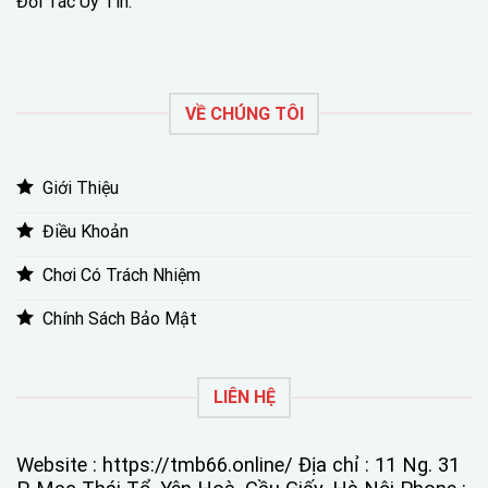
Đối Tác Uy Tín:
VỀ CHÚNG TÔI
Giới Thiệu
Điều Khoản
Chơi Có Trách Nhiệm
Chính Sách Bảo Mật
LIÊN HỆ
Website : https://tmb66.online/ Địa chỉ :
11 Ng. 31