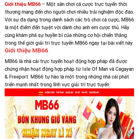
Giới thiệu MB66
– Một sân chơi cá cược trực tuyến thời
thượng mang đến cho người chơi nhiều trải nghiệm độc đáo.
Với sự đa dạng trong danh sách các trò chơi cá cược, MB66
là một điểm đến tuyệt vời dành cho anh em cược thủ. Hãy
cùng khám phá sự huyền bí của những cơ hội chiến thắng
trong thế giới giải trí trực tuyến MB66 ngay tại bài viết này.
Giới thiệu MB66
MB66 là nhà cái trực tuyến hoạt động hợp pháp đã được
chứng nhận hoạt động hợp pháp từ Isle Of Man và Cagayan
& Freeport. MB66 tự hào là một trong những nhà cái phát
triển mạnh nhất trong lĩnh vực giải trí trực tuyến.