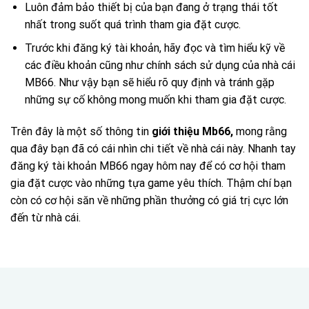
Luôn đảm bảo thiết bị của bạn đang ở trạng thái tốt
nhất trong suốt quá trình tham gia đặt cược.
Trước khi đăng ký tài khoản, hãy đọc và tìm hiểu kỹ về
các điều khoản cũng như chính sách sử dụng của nhà cái
MB66. Như vậy bạn sẽ hiểu rõ quy định và tránh gặp
những sự cố không mong muốn khi tham gia đặt cược.
Trên đây là một số thông tin
giới thiệu Mb66,
mong rằng
qua đây bạn đã có cái nhìn chi tiết về nhà cái này. Nhanh tay
đăng ký tài khoản MB66 ngay hôm nay để có cơ hội tham
gia đặt cược vào những tựa game yêu thích. Thậm chí bạn
còn có cơ hội săn về những phần thưởng có giá trị cực lớn
đến từ nhà cái.