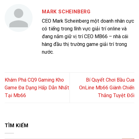
MARK SCHEINBERG
CEO Mark Scheinberg một doanh nhân cực
có tiếng trong lĩnh vực giải trí online và
đang nắm giữ vị trí CEO MB66 – nhà cái
hàng đầu thị trường game giải trí trong
nước.
Khám Phá CQ9 Gaming Kho
Bí Quyết Chơi Bầu Cua
Game Đa Dạng Hấp Dẫn Nhất
OnLine Mb66 Giành Chiến
Tại Mb66
Thắng Tuyệt Đối
TÌM KIẾM