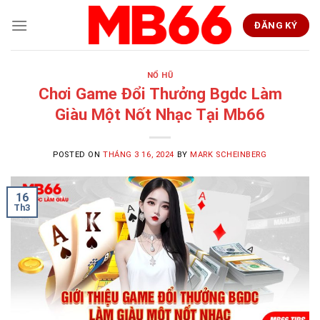
Skip
to
ĐĂNG KÝ
content
NỔ HŨ
Chơi Game Đổi Thưởng Bgdc Làm
Giàu Một Nốt Nhạc Tại Mb66
POSTED ON
THÁNG 3 16, 2024
BY
MARK SCHEINBERG
16
Th3