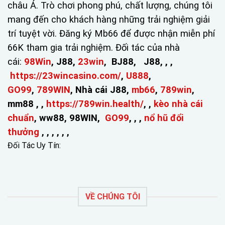
châu Á. Trò chơi phong phú, chất lượng, chúng tôi
mang đến cho khách hàng những trải nghiệm giải
trí tuyệt vời. Đăng ký Mb66 để được nhận miễn phí
66K tham gia trải nghiệm. Đối tác của nhà
cái:
98Win
,
J88,
23win
, BJ88, J88, , ,
https://23wincasino.com/
,
U888
,
GO99
,
789WIN
, Nhà cái J88,
mb66
,
789win
,
mm88 , ,
https://789win.health/
, ,
kèo nhà cái
chuẩn
, ww88, 98WIN,
GO99
, , ,
nổ hũ đổi
thưởng
, , , , , ,
Đối Tác Uy Tín:
VỀ CHÚNG TÔI