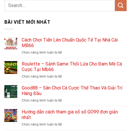
BÀI VIẾT MỚI NHẤT
Cách Chơi Tiến Lên Chuẩn Quốc Tế Tại Nhà Cái
MB66
ở
Chức năng bình luận bị tắt
Cách
Chơi
Roulette – Sảnh Game Thổi Lửa Cho Đam Mê Cá
Tiến
Cược Tại Mb66
Lên
ở
Chức năng bình luận bị tắt
Chuẩn
Roulette
Quốc
–
Good88 – Sân Chơi Cá Cược Thể Thao Và Giải Trí
Tế
Sảnh
Tại
Hàng Đầu
Game
Nhà
ở
Chức năng bình luận bị tắt
Thổi
Cái
Good88
Lửa
MB66
–
Hướng dẫn cách tham gia xổ số GO99 đơn giản
Cho
Sân
Đam
nhất
Chơi
Mê
ở
Chức năng bình luận bị tắt
Cá
Cá
Hướng
Cược
Cược