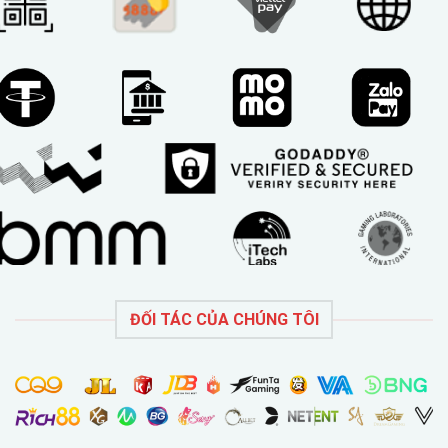
ĐỐI TÁC CỦA CHÚNG TÔI