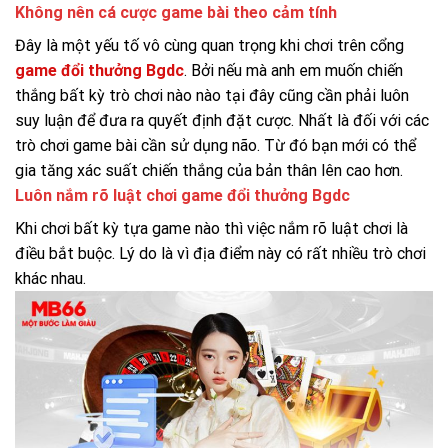
Không nên cá cược game bài theo cảm tính
Đây là một yếu tố vô cùng quan trọng khi chơi trên cổng
game đổi thưởng Bgdc
. Bởi nếu mà anh em muốn chiến
thắng bất kỳ trò chơi nào nào tại đây cũng cần phải luôn
suy luận để đưa ra quyết định đặt cược.
Nhất là đối với các
trò chơi game bài cần sử dụng não. Từ đó bạn mới có thể
gia tăng xác suất chiến thắng của bản thân lên cao hơn.
Luôn nắm rõ luật chơi game đổi thưởng Bgdc
Khi chơi bất kỳ tựa game nào thì việc nắm rõ luật chơi là
điều bắt buộc. Lý do là vì địa điểm này có rất nhiều trò chơi
khác nhau.