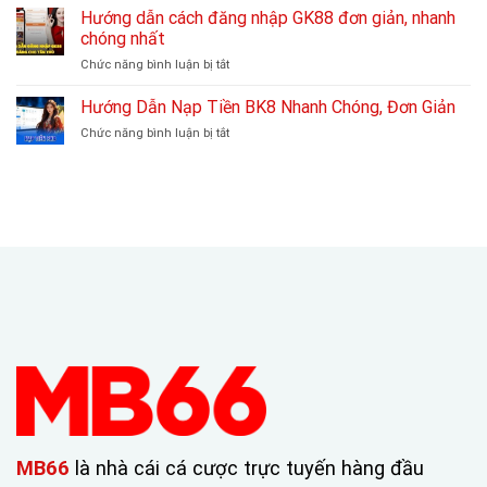
dẫn
Hướng dẫn cách đăng nhập GK88 đơn giản, nhanh
Thể
Tại
cách
Thao
chóng nhất
Mb66
tham
Và
ở
Chức năng bình luận bị tắt
gia
Giải
Hướng
xổ
Trí
dẫn
Hướng Dẫn Nạp Tiền BK8 Nhanh Chóng, Đơn Giản
số
Hàng
cách
GO99
Đầu
ở
Chức năng bình luận bị tắt
đăng
đơn
Hướng
nhập
giản
Dẫn
GK88
nhất
Nạp
đơn
Tiền
giản,
BK8
nhanh
Nhanh
chóng
Chóng,
nhất
Đơn
Giản
MB66
là nhà cái cá cược trực tuyến hàng đầu