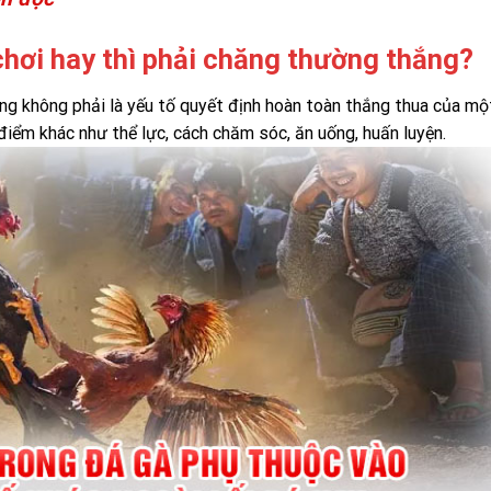
chơi hay thì phải chăng thường thắng?
ưng không phải là yếu tố quyết định hoàn toàn thắng thua của mộ
điểm khác như thể lực, cách chăm sóc, ăn uống, huấn luyện.