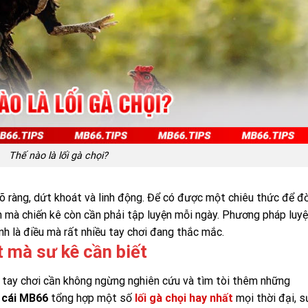
Thế nào là lối gà chọi?
rõ ràng, dứt khoát và linh động. Để có được một chiêu thức để đờ
 mà chiến kê còn cần phải tập luyện mỗi ngày.
Phương pháp luy
nh là điều mà rất nhiều tay chơi đang thắc mắc.
t mà sư kê cần biết
c tay chơi cần không ngừng nghiên cứu và tìm tòi thêm những
 cái MB66
tổng hợp một số
lối gà chọi hay nhất
mọi thời đại, s