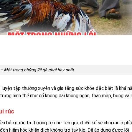
 Một trong những lối gà chọi hay nhất
luyện tập thường xuyên và gia tăng sức khỏe đặc biệt là khả n
trưng hình thể như cổ không dài không ngắn, thân mập, bụng và 
ui rúc
iền bắc nước ta. Tương tự như tên gọi, chiến kế sẽ chui rúc ở ph
 đòn hiểm hóc khiến địch không trở tay kịp.
Để áp dụng được lối