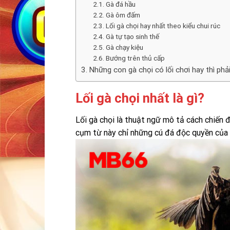
Gà đá hầu
Gà ôm đấm
Lối gà chọi hay nhất theo kiểu chui rúc
Gà tự tạo sinh thế
Gà chạy kiệu
Bướng trên thủ cấp
Những con gà chọi có lối chơi hay thì ph
Lối gà chọi nhất là gì?
Lối gà chọi là thuật ngữ mô tả cách chiến 
cụm từ này chỉ những cú đá độc quyền của 