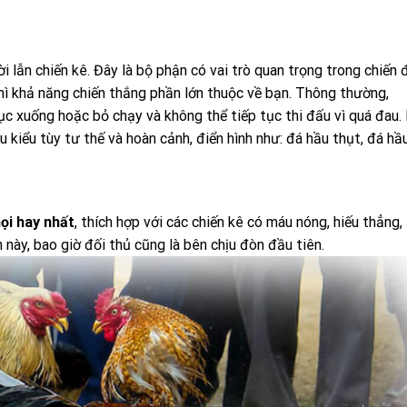
 lẫn chiến kê. Đây là bộ phận có vai trò quan trọng trong chiến 
thì khả năng chiến thắng phần lớn thuộc về bạn.
Thông thường,
ục xuống hoặc bỏ chạy và không thể tiếp tục thi đấu vì quá đau. 
 kiểu tùy tư thế và hoàn cảnh, điển hình như: đá hầu thụt, đá hầ
họi hay nhất
, thích hợp với các chiến kê có máu nóng, hiếu thẳng,
này, bao giờ đối thủ cũng là bên chịu đòn đầu tiên.