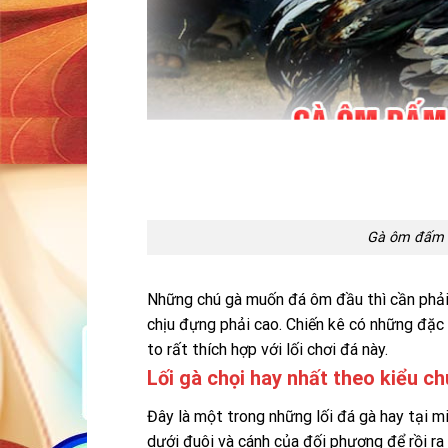
Gà ôm đấm –
Những chú gà muốn đá ôm đầu thì cần phải 
chịu đựng phải cao. Chiến kê có những đặc 
to rất thích hợp với lối chơi đá này.
Lối gà chọi hay nhất theo kiểu ch
Đây là một trong những lối đá gà hay tại m
dưới đuôi và cánh của đối phương để rồi ra