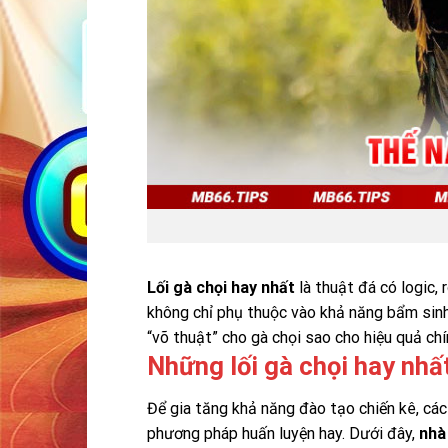
Lối gà chọi hay nhất
là thuật đá có logic, 
không chỉ phụ thuộc vào khả năng bẩm sinh
“võ thuật” cho gà chọi sao cho hiệu quả chí
Những lối gà chọi hay nhấ
Để gia tăng khả năng đào tạo chiến kê, cá
phương pháp huấn luyện hay. Dưới đây,
nhà