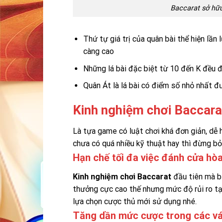
Baccarat sở hữu
Thứ tự giá trị của quân bài thể hiện lần 
càng cao
Những lá bài đặc biệt từ 10 đến K đều đ
Quân Át là lá bài có điểm số nhỏ nhất đ
Kinh nghiệm chơi Baccara
Là tựa game có luật chơi khá đơn giản, dễ h
chưa có quá nhiều kỹ thuật hay thì đừng b
Hạn chế tối đa việc đánh cửa hò
Kinh nghiệm chơi Baccarat
đầu tiên mà bạ
thưởng cực cao thế nhưng mức độ rủi ro tạ
lựa chọn cược thủ mới sử dụng nhé.
Tăng dần mức cược trong các ván