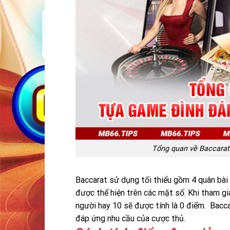
Tổng quan về Baccarat
Baccarat sử dụng tối thiểu gồm 4 quân bài và
được thể hiện trên các mặt số. Khi tham gia
người hay 10 sẽ được tính là 0 điểm.
Bacca
đáp ứng nhu cầu của cược thủ.