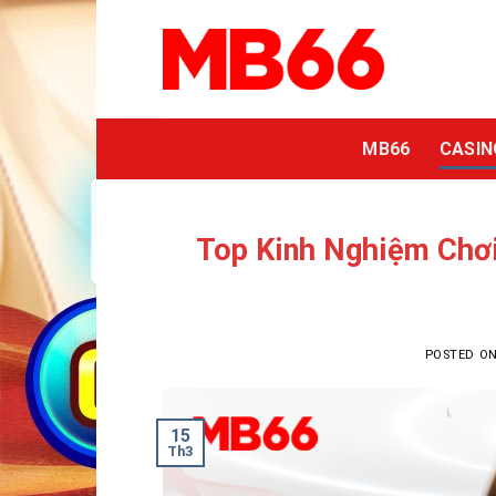
Skip
to
content
MB66
CASIN
Top Kinh Nghiệm Chơ
POSTED O
15
Th3