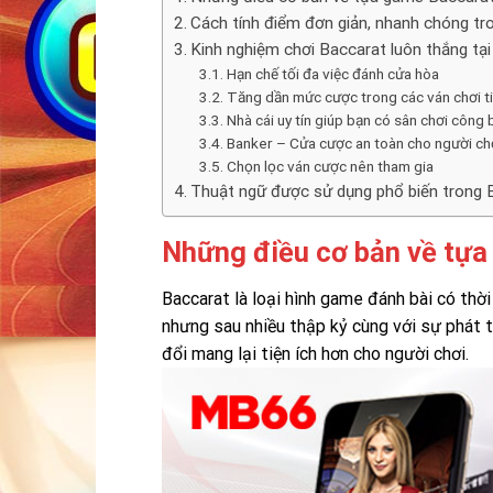
Cách tính điểm đơn giản, nhanh chóng tr
Kinh nghiệm chơi Baccarat luôn thắng tạ
Hạn chế tối đa việc đánh cửa hòa
Tăng dần mức cược trong các ván chơi t
Nhà cái uy tín giúp bạn có sân chơi công
Banker – Cửa cược an toàn cho người ch
Chọn lọc ván cược nên tham gia
Thuật ngữ được sử dụng phổ biến trong 
Những điều cơ bản về tự
Baccarat là loại hình game đánh bài có thờ
nhưng sau nhiều thập kỷ cùng với sự phát t
đổi mang lại tiện ích hơn cho người chơi.