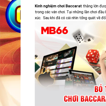
Kinh nghiệm chơi Baccarat
thắng lớn đượ
trong các ván chơi. Tại những lần chơi đầu
xúc.
Sau khi đã có cái nhìn tổng quát về đ