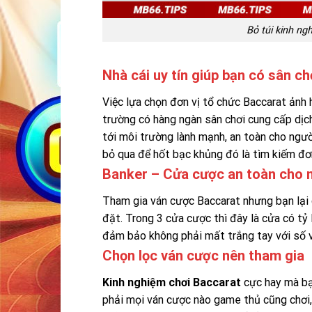
Bỏ túi kinh ng
Nhà cái uy tín giúp bạn có sân c
Việc lựa chọn đơn vị tổ chức Baccarat ảnh h
trường có hàng ngàn sân chơi cung cấp dịch
tới môi trường lành mạnh, an toàn cho ngườ
bỏ qua để hốt bạc khủng đó là tìm kiếm đơn
Banker – Cửa cược an toàn cho 
Tham gia ván cược Baccarat nhưng bạn lại 
đặt. Trong 3 cửa cược thì đây là cửa có tỷ 
đảm bảo không phải mất trắng tay với số v
Chọn lọc ván cược nên tham gia
Kinh nghiệm chơi Baccarat
cực hay mà bạn
phải mọi ván cược nào game thủ cũng chơi,