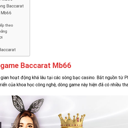
ong Baccarat
i Mb66
iếp theo
 bằng
ơi
Baccarat
a game Baccarat Mb66
i gian hoạt động khá lâu tại các sòng bạc casino. Bắt nguồn từ 
riển của khoa học công nghệ, dòng game này hiện đã có nhiều th